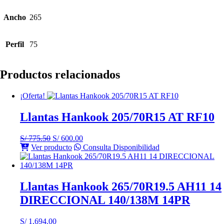
Ancho
265
Perfil
75
Productos relacionados
¡Oferta!
Llantas Hankook 205/70R15 AT RF10
El
El
S/
775.50
S/
600.00
precio
precio
Ver producto
Consulta Disponibilidad
original
actual
era:
es:
S/ 775.50.
S/ 600.00.
Llantas Hankook 265/70R19.5 AH11 14
DIRECCIONAL 140/138M 14PR
S/
1,694.00