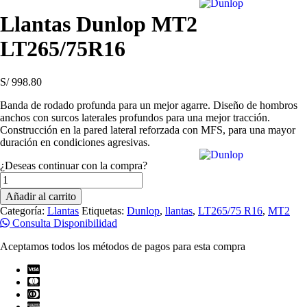
Llantas Dunlop MT2
LT265/75R16
S/
998.80
Banda de rodado profunda para un mejor agarre. Diseño de hombros
anchos con surcos laterales profundos para una mejor tracción.
Construcción en la pared lateral reforzada con MFS, para una mayor
duración en condiciones agresivas.
¿Deseas continuar con la compra?
Llantas
Dunlop
Añadir al carrito
MT2
Categoría:
Llantas
Etiquetas:
Dunlop
,
llantas
,
LT265/75 R16
,
MT2
LT265/75R16
Consulta Disponibilidad
cantidad
Aceptamos todos los métodos de pagos para esta compra