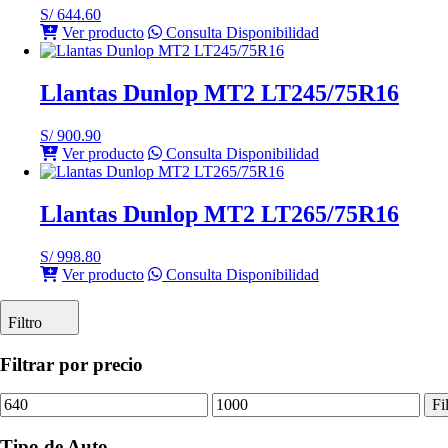
S/
644.60
Ver producto
Consulta Disponibilidad
Llantas Dunlop MT2 LT245/75R16
S/
900.90
Ver producto
Consulta Disponibilidad
Llantas Dunlop MT2 LT265/75R16
S/
998.80
Ver producto
Consulta Disponibilidad
Filtro
Filtrar por precio
Precio
Precio
Fi
mínimo
máximo
Tipo de Auto