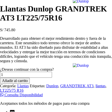
Llantas Dunlop GRANDTREK
AT3 LT225/75R16
S/
745.80
Desarrollado para obtener el mejor rendimiento dentro y fuera de la
carretera. Este neumático todo terreno ofrece lo mejor de ambos
mundos. El AT3 ha sido diseñado para disfrutar de estabilidad a altas
velocidades y entregar la mejor tracción en terrenos de condiciones
difíciles, logrando que el vehículo tenga una conducción más tranquila,
segura y cómoda.
¿Deseas continuar con la compra?
Llantas
Dunlop
Añadir al carrito
GRANDTREK
Categoría:
Llantas
Etiquetas:
Dunlop
,
GRANDTREK AT3
,
llantas
,
AT3
LT225/75 R16
LT225/75R16
Consulta Disponibilidad
cantidad
Aceptamos todos los métodos de pagos para esta compra