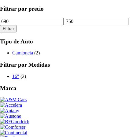
Filtrar por precio
Precio
Precio
mínimo
máximo
Filtrar
Tipo de Auto
Camioneta
(2)
Filtrar por Medidas
16"
(2)
Marca