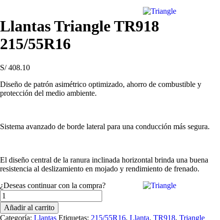
Llantas Triangle TR918
215/55R16
S/
408.10
Diseño de patrón asimétrico optimizado, ahorro de combustible y
protección del medio ambiente.
Sistema avanzado de borde lateral para una conducción más segura.
El diseño central de la ranura inclinada horizontal brinda una buena
resistencia al deslizamiento en mojado y rendimiento de frenado.
¿Deseas continuar con la compra?
Llantas
Triangle
Añadir al carrito
TR918
Categoría:
Llantas
Etiquetas:
215/55R16
,
Llanta
,
TR918
,
Triangle