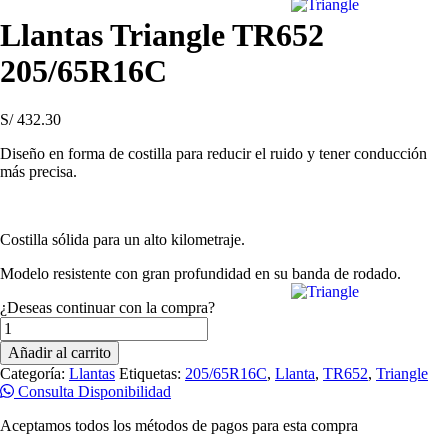
Llantas Triangle TR652
205/65R16C
S/
432.30
Diseño en forma de costilla para reducir el ruido y tener conducción
más precisa.
Costilla sólida para un alto kilometraje.
Modelo resistente con gran profundidad en su banda de rodado.
¿Deseas continuar con la compra?
Llantas
Triangle
Añadir al carrito
TR652
Categoría:
Llantas
Etiquetas:
205/65R16C
,
Llanta
,
TR652
,
Triangle
205/65R16C
Consulta Disponibilidad
cantidad
Aceptamos todos los métodos de pagos para esta compra