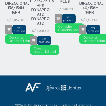
LT225/75R16
PLUS
DIRECCIONAL
DIRECCIONAL
RF11
136/134M
140/138M
S/
240.90
DYNAPRO
16PR
14PR
AT2
Ver
DYNAPRO
S/
1,852.40
S/
1,694.00
producto
AT2
Consulta
Ver
Ver
Disponibilidad
S/
1,018.60
producto
producto
Consulta
Consulta
Ver
Disponibilidad
Disponibilidad
producto
Consulta
Disponibilidad
Aros
Llantas
Automovil
2026 © AVF Importaciones - Todos los Derechos