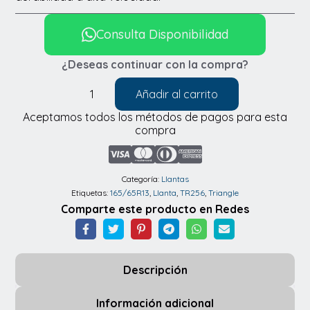
Consulta Disponibilidad
¿Deseas continuar con la compra?
Añadir al carrito
Llantas
Aceptamos todos los métodos de pagos para esta
Triangle
compra
TR256
165/65R13
cantidad
Categoría:
Llantas
Etiquetas:
165/65R13
,
Llanta
,
TR256
,
Triangle
Comparte este producto en Redes
Descripción
Información adicional