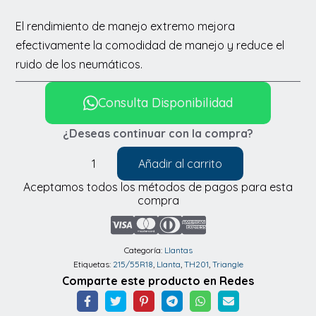
El rendimiento de manejo extremo mejora
efectivamente la comodidad de manejo y reduce el
ruido de los neumáticos.
Consulta Disponibilidad
¿Deseas continuar con la compra?
Añadir al carrito
Llantas
Aceptamos todos los métodos de pagos para esta
Triangle
compra
TH201
215/55R18
cantidad
Categoría:
Llantas
Etiquetas:
215/55R18
,
Llanta
,
TH201
,
Triangle
Comparte este producto en Redes