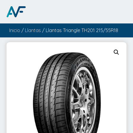
Inicio
/
Llantas
/ Llantas Triangle TH201 215/55R18