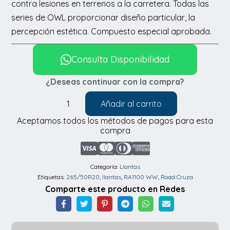
contra lesiones en terrenos a la carretera. Todas las
series de OWL proporcionar diseño particular, la
percepción estética. Compuesto especial aprobada.
Consulta Disponibilidad
¿Deseas continuar con la compra?
Añadir al carrito
Llantas
Aceptamos todos los métodos de pagos para esta
Roadcruza
compra
RA1100
WW
265/5R20
Categoría:
Llantas
Etiquetas:
265/50R20
,
llantas
,
RA1100 WW
,
Road Cruza
cantidad
Comparte este producto en Redes