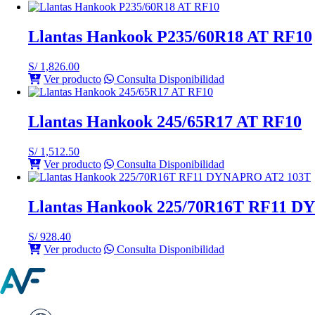
original
actual
era:
es:
S/ 775.50.
S/ 600.00.
Llantas Hankook P235/60R18 AT RF10
S/
1,826.00
Ver producto
Consulta Disponibilidad
Llantas Hankook 245/65R17 AT RF10
S/
1,512.50
Ver producto
Consulta Disponibilidad
Llantas Hankook 225/70R16T RF11 
S/
928.40
Ver producto
Consulta Disponibilidad