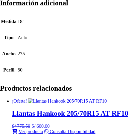
Información adicional
Medida
18"
Tipo
Auto
Ancho
235
Perfil
50
Productos relacionados
¡Oferta!
Llantas Hankook 205/70R15 AT RF10
El
El
S/
775.50
S/
600.00
precio
precio
Ver producto
Consulta Disponibilidad