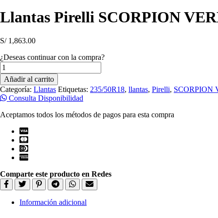
Llantas Pirelli SCORPION VE
S/
1,863.00
¿Deseas continuar con la compra?
Llantas
Pirelli
Añadir al carrito
SCORPION
Categoría:
Llantas
Etiquetas:
235/50R18
,
llantas
,
Pirelli
,
SCORPION 
VERDE
Consulta Disponibilidad
235/50R18
97V
Aceptamos todos los métodos de pagos para esta compra
MOE
cantidad
Comparte este producto en Redes
Información adicional