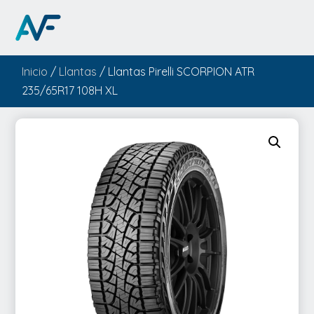
Inicio
/
Llantas
/ Llantas Pirelli SCORPION ATR
235/65R17 108H XL