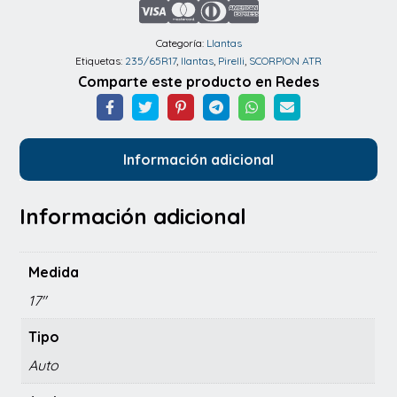
ATR
235/65R17
Categoría:
Llantas
Etiquetas:
235/65R17
,
llantas
,
Pirelli
,
SCORPION ATR
108H
Comparte este producto en Redes
XL
cantidad
Información adicional
Información adicional
Medida
17"
Tipo
Auto