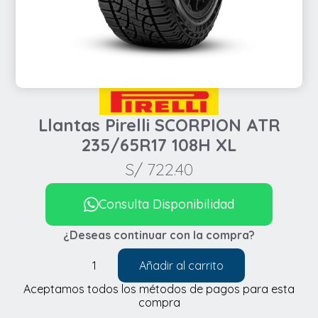
Llantas Pirelli SCORPION ATR
235/65R17 108H XL
S/
722.40
Consulta Disponibilidad
¿Deseas continuar con la compra?
Añadir al carrito
Llantas
Aceptamos todos los métodos de pagos para esta
Pirelli
compra
SCORPION