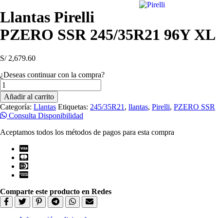
Llantas Pirelli
PZERO SSR 245/35R21 96Y XL
S/
2,679.60
¿Deseas continuar con la compra?
Llantas
Pirelli
Añadir al carrito
PZERO
Categoría:
Llantas
Etiquetas:
245/35R21
,
llantas
,
Pirelli
,
PZERO SSR
SSR
Consulta Disponibilidad
245/35R21
96Y
Aceptamos todos los métodos de pagos para esta compra
XL
cantidad
Comparte este producto en Redes