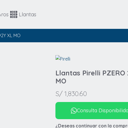
Automovil
4x4 / SUV
Aros
Llantas
4x4 / SUV
Runflat
 92Y XL MO
Llantas Pirelli PZER
MO
S/
1,830.60
Consulta Disponibilid
¿Deseas continuar con la compr