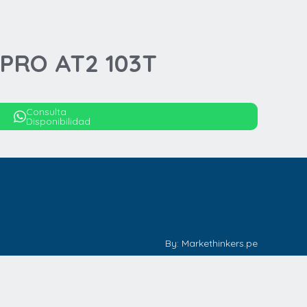
APRO AT2 103T
Consulta
Disponibilidad
By: Markethinkers.pe