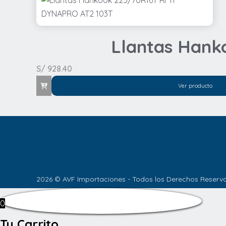
Llantas Hank
S/
928.40
Ver producto
2026 © AVF Importaciones - Todos los Derechos Reserv
0
Tu Carrito