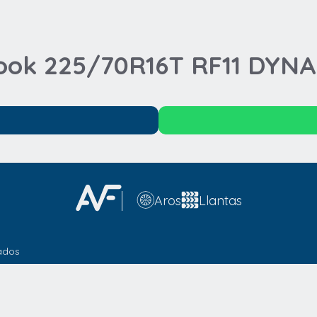
ook 225/70R16T RF11 DYN
Aros
Llantas
ados