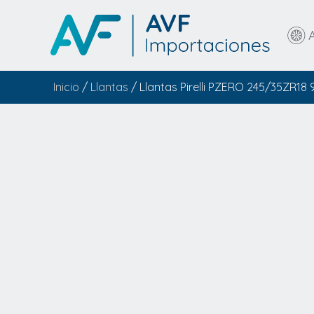
Inicio
/
Llantas
/ Llantas Pirelli PZERO 245/35ZR18