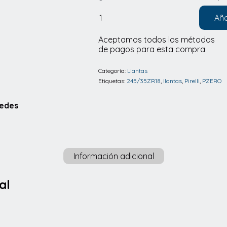
Aña
Llantas
Pirelli
Aceptamos todos los métodos
de pagos para esta compra
PZERO
245/35ZR18
Categoría:
Llantas
92Y
Etiquetas:
245/35ZR18
,
llantas
,
Pirelli
,
PZERO
XL
Redes
MO
cantidad
Información adicional
al