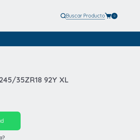
Buscar
Producto
0
O 245/35ZR18 92Y XL
ad
a?