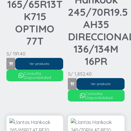
165/65R13T
245/70R19.5
K715
AH35
OPTIMO
DIRECCIONA
77T
136/134M
S/
191.40
16PR
Ver producto
Consulta
S/
1,852.40
Disponibilidad
Ver producto
Consulta
Disponibilidad