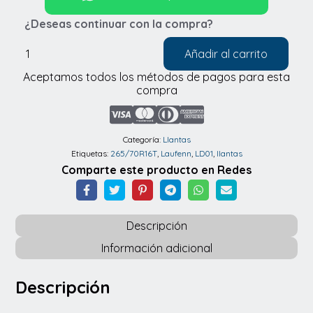
¿Deseas continuar con la compra?
Añadir al carrito
Llantas
Aceptamos todos los métodos de pagos para esta
Laufenn
compra
LD01
265/70R16T
cantidad
Categoría:
Llantas
Etiquetas:
265/70R16T
,
Laufenn
,
LD01
,
llantas
Comparte este producto en Redes
Descripción
Información adicional
Descripción