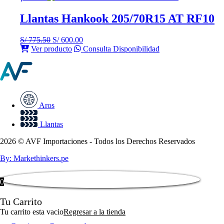
Llantas Hankook 205/70R15 AT RF10
El
El
S/
775.50
S/
600.00
precio
precio
Ver producto
Consulta Disponibilidad
original
actual
era:
es:
S/ 775.50.
S/ 600.00.
Aros
Llantas
2026 © AVF Importaciones - Todos los Derechos Reservados
By: Markethinkers.pe
0
Tu Carrito
Tu carrito esta vacio
Regresar a la tienda