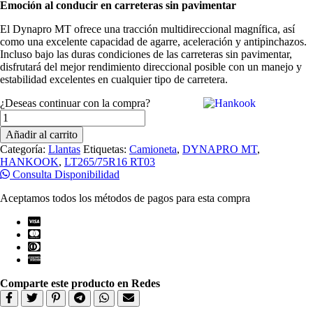
Emoción al conducir en carreteras sin pavimentar
El Dynapro MT ofrece una tracción multidireccional magnífica, así
como una excelente capacidad de agarre, aceleración y antipinchazos.
Incluso bajo las duras condiciones de las carreteras sin pavimentar,
disfrutará del mejor rendimiento direccional posible con un manejo y
estabilidad excelentes en cualquier tipo de carretera.
¿Deseas continuar con la compra?
Llantas
Hankook
Añadir al carrito
LT265/75R16
Categoría:
Llantas
Etiquetas:
Camioneta
,
DYNAPRO MT
,
RT03DYNAPRO
HANKOOK
,
LT265/75R16 RT03
MT
Consulta Disponibilidad
123/120Q
10PR
Aceptamos todos los métodos de pagos para esta compra
cantidad
Comparte este producto en Redes