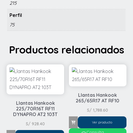
215
Perfil
75
Productos relacionados
Llantas Hankook
265/65R17 AT RF10
Llantas Hankook
225/70R16T RF11
S/
1,788.60
DYNAPRO AT2 103T
Ver producto
S/
928.40
Consulta