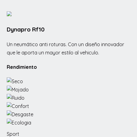
Dynapro Rf10
Un neumático anti roturas. Con un diseño innovador
que le aporta un mayor estilo al vehiculo.
Rendimiento
80%
70%
80%
90%
80%
80%
Sport