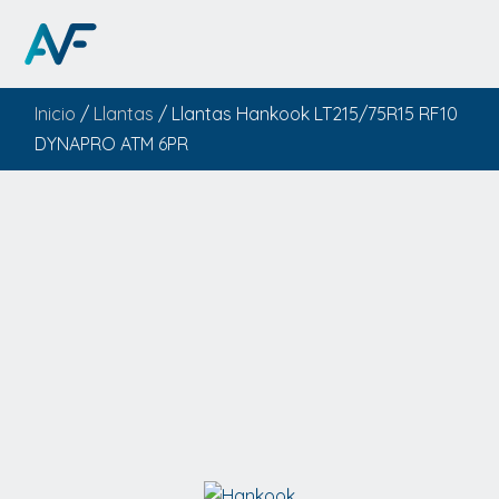
Inicio
/
Llantas
/ Llantas Hankook LT215/75R15 RF10
DYNAPRO ATM 6PR