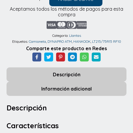
Llantas
Aceptamos todos los métodos de pagos para esta
Hankook
compra
LT215/75R15
RF10
DYNAPRO
Categoría:
Llantas
Etiquetas:
Camioneta
,
DYNAPRO ATM
,
HANKOOK
,
LT215/75R15 RF10
ATM
Comparte este producto en Redes
6PR
cantidad
Descripción
Información adicional
Descripción
Características