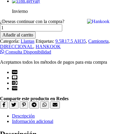
Invierno
¿Deseas continuar con la compra?
Llantas
Hankook
Añadir al carrito
9.5R17.5
Categoría:
Llantas
Etiquetas:
9.5R17.5 AH35
,
Camioneta
,
AH35
DIRECCIONAL
,
HANKOOK
DIRECCIONAL
Consulta Disponibilidad
131/129L
16PR
Aceptamos todos los métodos de pagos para esta compra
cantidad
Comparte este producto en Redes
Descripción
Información adicional
Descripción