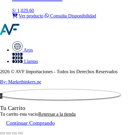
S/
1,029.60
Ver producto
Consulta Disponibilidad
Aros
Llantas
2026 © AVF Importaciones - Todos los Derechos Reservados
By: Markethinkers.pe
0
Tu Carrito
Tu carrito esta vacio
Regresar a la tienda
Continuar Comprando