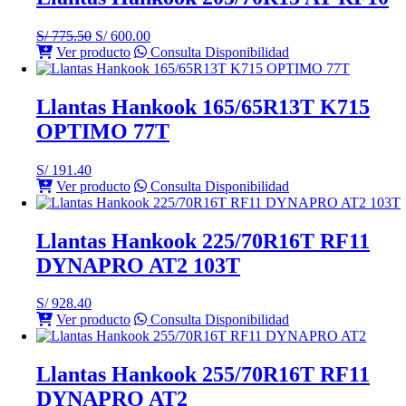
El
El
S/
775.50
S/
600.00
precio
precio
Ver producto
Consulta Disponibilidad
original
actual
era:
es:
S/ 775.50.
S/ 600.00.
Llantas Hankook 165/65R13T K715
OPTIMO 77T
S/
191.40
Ver producto
Consulta Disponibilidad
Llantas Hankook 225/70R16T RF11
DYNAPRO AT2 103T
S/
928.40
Ver producto
Consulta Disponibilidad
Llantas Hankook 255/70R16T RF11
DYNAPRO AT2