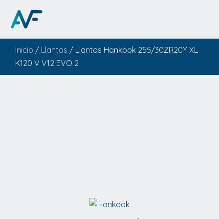
Inicio
/
Llantas
/ Llantas Hankook 255/30ZR20Y XL
K120 V V12 EVO 2