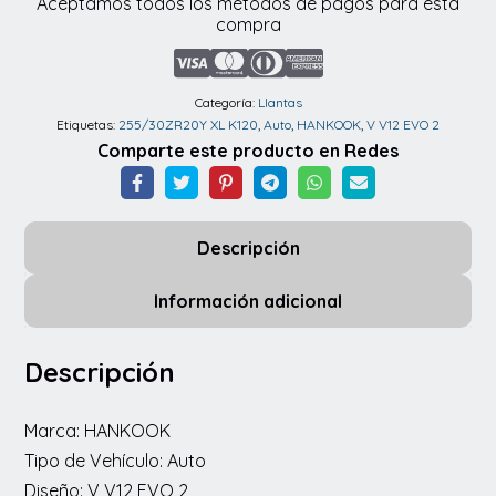
Aceptamos todos los métodos de pagos para esta
Hankook
compra
255/30ZR20Y
XL
K120
Categoría:
Llantas
Etiquetas:
255/30ZR20Y XL K120
,
Auto
,
HANKOOK
,
V V12 EVO 2
V
Comparte este producto en Redes
V12
EVO
2
Descripción
cantidad
Información adicional
Descripción
Marca: HANKOOK
Tipo de Vehículo: Auto
Diseño: V V12 EVO 2