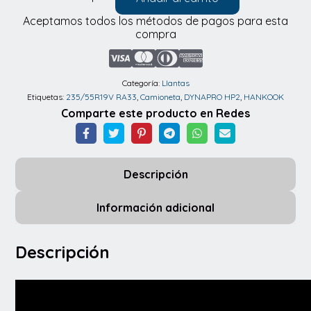
Llantas
Aceptamos todos los métodos de pagos para esta
Hankook
compra
235/55R19V
RA33
DYNAPRO
Categoría:
Llantas
Etiquetas:
235/55R19V RA33
,
Camioneta
,
DYNAPRO HP2
,
HANKOOK
HP2
Comparte este producto en Redes
101V
cantidad
Descripción
Información adicional
Descripción