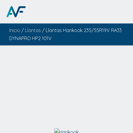
Inicio
/
Llantas
/ Llantas Hankook 235/55R19V RA33
DYNAPRO HP2 101V