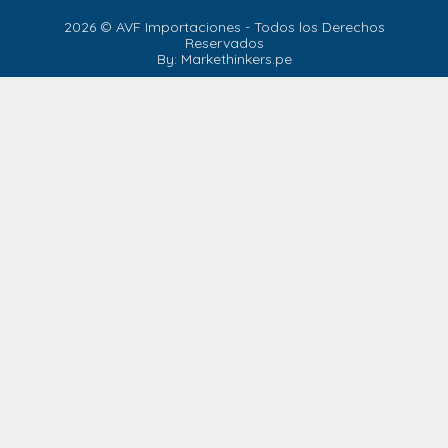
2026 © AVF Importaciones - Todos los Derechos
Reservados
By: Markethinkers.pe