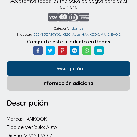
Aceptamos todos los métodos de pagos para esta
Hankook
compra
225/35ZR19Y
XL
K120
Categoría:
Llantas
Etiquetas:
225/35ZR19Y XL K120
,
Auto
,
HANKOOK
,
V V12 EVO 2
V
Comparte este producto en Redes
V12
EVO
2
Descripción
cantidad
Información adicional
Descripción
Marca: HANKOOK
Tipo de Vehículo: Auto
Diseño: V V12 EVO 2