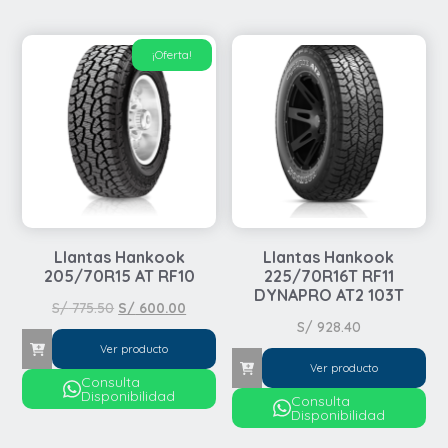
¡Oferta!
Llantas Hankook
Llantas Hankook
205/70R15 AT RF10
225/70R16T RF11
DYNAPRO AT2 103T
El
El
S/
775.50
S/
600.00
S/
928.40
precio
precio
Ver producto
original
actual
Ver producto
era:
es:
Consulta
Disponibilidad
S/ 775.50.
S/ 600.00.
Consulta
Disponibilidad