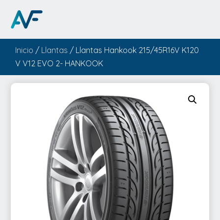
Inicio
/
Llantas
/ Llantas Hankook 215/45R16V K120
V V12 EVO 2- HANKOOK