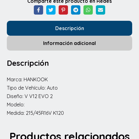
Comparte este producto en Redes
EVO
2-
HANKOOK
Descripción
cantidad
Información adicional
Descripción
Marca: HANKOOK
Tipo de Vehículo: Auto
Diseño: V V12 EVO 2
Modelo:
Medida: 215/45R16V K120
Productos relacionados