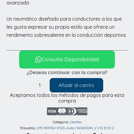
avanzada
Un neumático diseñado para conductores a los que
les gusta expresar su propio estilo que ofrece un
rendimiento sobresaliente en la conducción deportiva.
Consulta Disponibilidad
¿Deseas continuar con la compra?
Añadir al carrito
Llantas
Aceptamos todos los métodos de pagos para esta
Hankook
compra
215/45R16V
K120
V
Categoría:
Llantas
Etiquetas:
215/45R16V K120
,
Auto
,
HANKOOK
,
V V12 EVO 2
V12