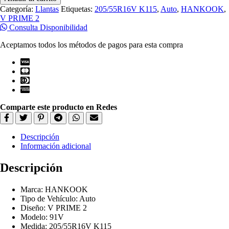
205/55R16V
Categoría:
Llantas
Etiquetas:
205/55R16V K115
,
Auto
,
HANKOOK
,
K115
V PRIME 2
V
Consulta Disponibilidad
PRIME
2
Aceptamos todos los métodos de pagos para esta compra
91V
cantidad
Comparte este producto en Redes
Descripción
Información adicional
Descripción
Marca: HANKOOK
Tipo de Vehículo: Auto
Diseño: V PRIME 2
Modelo: 91V
Medida: 205/55R16V K115