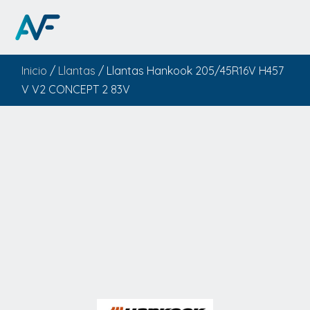
Inicio
/
Llantas
/ Llantas Hankook 205/45R16V H457
V V2 CONCEPT 2 83V