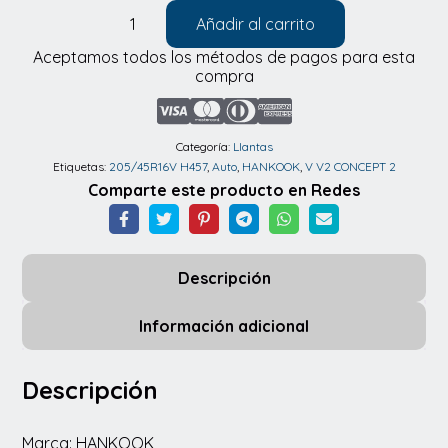
Añadir al carrito
Llantas
Aceptamos todos los métodos de pagos para esta
Hankook
compra
205/45R16V
H457
V
Categoría:
Llantas
Etiquetas:
205/45R16V H457
,
Auto
,
HANKOOK
,
V V2 CONCEPT 2
V2
Comparte este producto en Redes
CONCEPT
2
83V
Descripción
cantidad
Información adicional
Descripción
Marca: HANKOOK