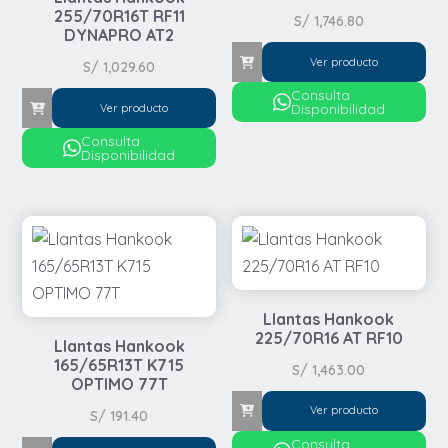
255/70R16T RF11
S/
1,746.80
DYNAPRO AT2
Ver producto
S/
1,029.60
Consulta
Disponibilidad
Ver producto
Consulta
Disponibilidad
Llantas Hankook
225/70R16 AT RF10
Llantas Hankook
165/65R13T K715
S/
1,463.00
OPTIMO 77T
Ver producto
S/
191.40
Consulta