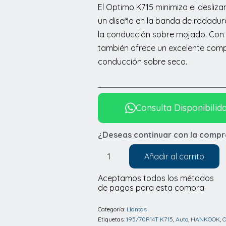
El Optimo K715 minimiza el desli
un diseño en la banda de rodadur
la conducción sobre mojado. Con 
también ofrece un excelente comp
conducción sobre seco.
Consulta Disponibilid
¿Deseas continuar con la compr
Añadir al carrito
Llantas
Hankook
Aceptamos todos los métodos
de pagos para esta compra
195/70R14T
K715
Categoría:
Llantas
OPTIMO
Etiquetas:
195/70R14T K715
,
Auto
,
HANKOOK
,