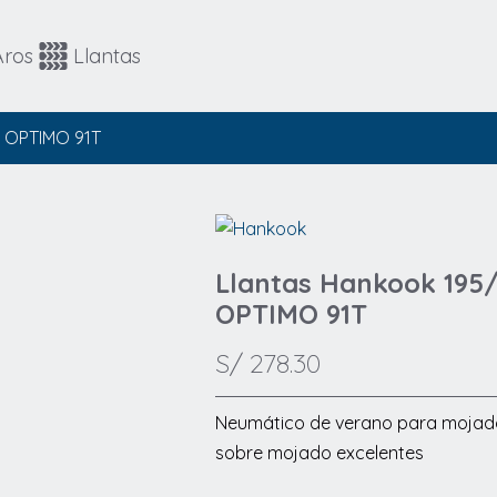
Automovil
4x4 / SUV
Aros
Llantas
4x4 / SUV
Runflat
5 OPTIMO 91T
Llantas Hankook 195
OPTIMO 91T
S/
278.30
Neumático de verano para mojado 
sobre mojado excelentes