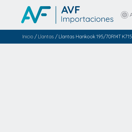
Inicio
/
Llantas
/ Llantas Hankook 195/70R14T K71