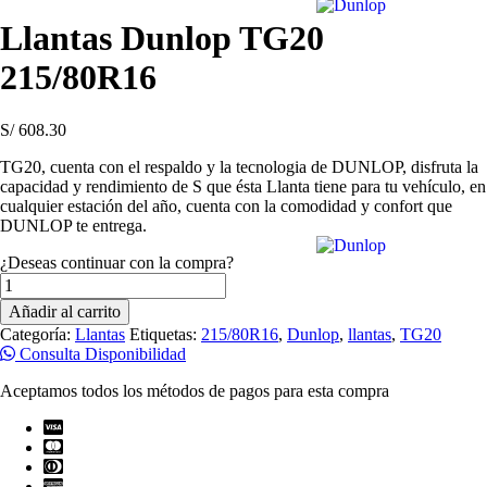
Llantas Dunlop TG20
215/80R16
S/
608.30
TG20, cuenta con el respaldo y la tecnologia de DUNLOP, disfruta la
capacidad y rendimiento de S que ésta Llanta tiene para tu vehículo, en
cualquier estación del año, cuenta con la comodidad y confort que
DUNLOP te entrega.
¿Deseas continuar con la compra?
Llantas
Dunlop
Añadir al carrito
TG20
Categoría:
Llantas
Etiquetas:
215/80R16
,
Dunlop
,
llantas
,
TG20
215/80R16
Consulta Disponibilidad
cantidad
Aceptamos todos los métodos de pagos para esta compra