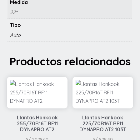
Medida
22"
Tipo
Auto
Productos relacionados
Llantas Hankook
Llantas Hankook
255/70R16T RF11
225/70R16T RF11
DYNAPRO AT2
DYNAPRO AT2 103T
S/
1,029.60
S/
928.40