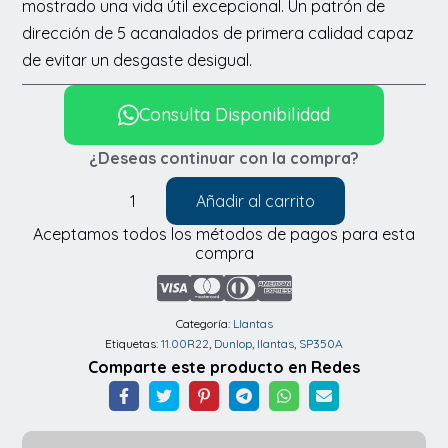
mostrado una vida útil excepcional. Un patrón de
dirección de 5 acanalados de primera calidad capaz
de evitar un desgaste desigual.
Consulta Disponibilidad
¿Deseas continuar con la compra?
Añadir al carrito
Llantas
Aceptamos todos los métodos de pagos para esta
Dunlop
compra
SP350A
11.00R22
cantidad
Categoría:
Llantas
Etiquetas:
11.00R22
,
Dunlop
,
llantas
,
SP350A
Comparte este producto en Redes