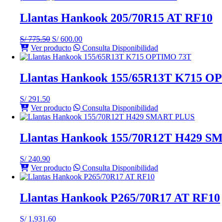
Llantas Hankook 205/70R15 AT RF10
El
El
S/
775.50
S/
600.00
precio
precio
Ver producto
Consulta Disponibilidad
original
actual
era:
es:
S/ 775.50.
S/ 600.00.
Llantas Hankook 155/65R13T K715 
S/
291.50
Ver producto
Consulta Disponibilidad
Llantas Hankook 155/70R12T H429 
S/
240.90
Ver producto
Consulta Disponibilidad
Llantas Hankook P265/70R17 AT RF10
S/
1,931.60