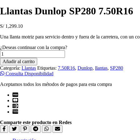
Llantas Dunlop SP280 7.50R16
S/
1,299.10
Una llanta motriz para servicio dentro y fuera de la carretera, con un co
¿Deseas continuar con la compra?
Llantas
Dunlop
Añadir al carrito
SP280
Categoría:
Llantas
Etiquetas:
7.50R16
,
Dunlop
,
llantas
,
SP280
7.50R16
Consulta Disponibilidad
cantidad
Aceptamos todos los métodos de pagos para esta compra
Comparte este producto en Redes