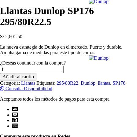
Llantas Dunlop SP176
295/80R22.5
S/
2,601.50
La nueva estrategia de Dunlop en el mercado. Fuerte y durable.
Amplia gama de medidas para este tipo de carros.
¿Deseas continuar con la compra?
Llantas
Dunlop
Añadir al carrito
SP176
Categoría:
Llantas
Etiquetas:
295/80R22
,
Dunlop
,
llantas
,
SP176
295/80R22.5
Consulta Disponibilidad
cantidad
Aceptamos todos los métodos de pagos para esta compra
Comparte este producto en Redes