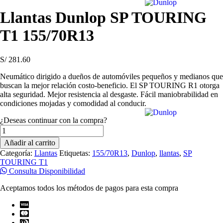
Llantas Dunlop SP TOURING
T1 155/70R13
S/
281.60
Neumático dirigido a dueños de automóviles pequeños y medianos que
buscan la mejor relación costo-beneficio. El SP TOURING R1 otorga
alta seguridad. Mejor resistencia al desgaste. Fácil maniobrabilidad en
condiciones mojadas y comodidad al conducir.
¿Deseas continuar con la compra?
Llantas
Dunlop
Añadir al carrito
SP
Categoría:
Llantas
Etiquetas:
155/70R13
,
Dunlop
,
llantas
,
SP
TOURING
TOURING T1
T1
Consulta Disponibilidad
155/70R13
cantidad
Aceptamos todos los métodos de pagos para esta compra