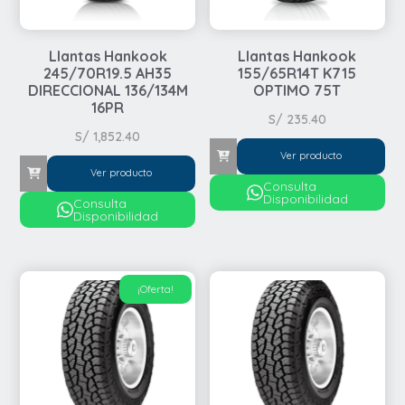
Llantas Hankook
Llantas Hankook
245/70R19.5 AH35
155/65R14T K715
DIRECCIONAL 136/134M
OPTIMO 75T
16PR
S/
235.40
S/
1,852.40
Ver producto
Ver producto
Consulta
Disponibilidad
Consulta
Disponibilidad
¡Oferta!