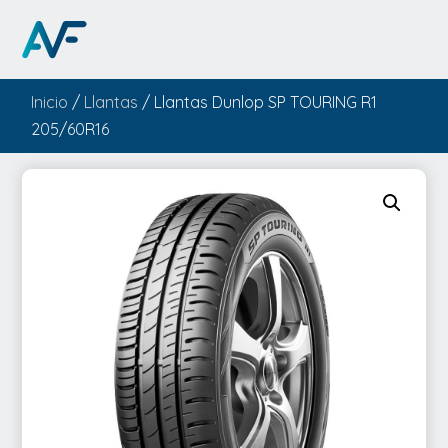
Inicio
/
Llantas
/ Llantas Dunlop SP TOURING R1
205/60R16