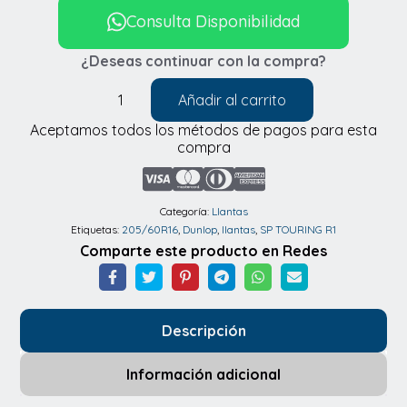
Consulta Disponibilidad
¿Deseas continuar con la compra?
Añadir al carrito
Llantas
Aceptamos todos los métodos de pagos para esta
Dunlop
compra
SP
TOURING
R1
Categoría:
Llantas
Etiquetas:
205/60R16
,
Dunlop
,
llantas
,
SP TOURING R1
205/60R16
Comparte este producto en Redes
cantidad
Descripción
Información adicional