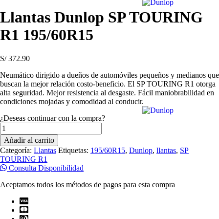
Llantas Dunlop SP TOURING
R1 195/60R15
S/
372.90
Neumático dirigido a dueños de automóviles pequeños y medianos que
buscan la mejor relación costo-beneficio. El SP TOURING R1 otorga
alta seguridad. Mejor resistencia al desgaste. Fácil maniobrabilidad en
condiciones mojadas y comodidad al conducir.
¿Deseas continuar con la compra?
Llantas
Dunlop
Añadir al carrito
SP
Categoría:
Llantas
Etiquetas:
195/60R15
,
Dunlop
,
llantas
,
SP
TOURING
TOURING R1
R1
Consulta Disponibilidad
195/60R15
cantidad
Aceptamos todos los métodos de pagos para esta compra