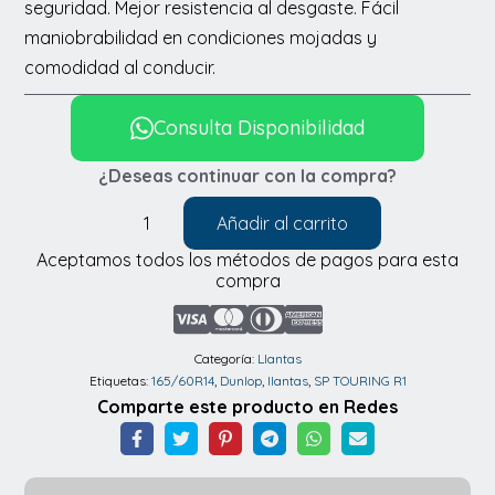
seguridad. Mejor resistencia al desgaste. Fácil
maniobrabilidad en condiciones mojadas y
comodidad al conducir.
Consulta Disponibilidad
¿Deseas continuar con la compra?
Añadir al carrito
Llantas
Aceptamos todos los métodos de pagos para esta
Dunlop
compra
SP
TOURING
R1
Categoría:
Llantas
Etiquetas:
165/60R14
,
Dunlop
,
llantas
,
SP TOURING R1
165/60R14
Comparte este producto en Redes
cantidad