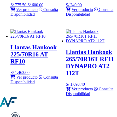
El
El
S/
775.50
S/
600.00
S/
240.90
precio
precio
Ver producto
Consulta
Ver producto
Consulta
original
actual
Disponibilidad
Disponibilidad
era:
es:
S/ 775.50.
S/ 600.00.
Llantas Hankook
Llantas Hankook
225/70R16 AT
265/70R16T RF11
RF10
DYNAPRO AT2
112T
S/
1,463.00
Ver producto
Consulta
Disponibilidad
S/
1,093.40
Ver producto
Consulta
Disponibilidad