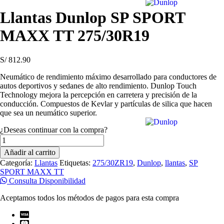
Llantas Dunlop SP SPORT
MAXX TT 275/30R19
S/
812.90
Neumático de rendimiento máximo desarrollado para conductores de
autos deportivos y sedanes de alto rendimiento. Dunlop Touch
Technology mejora la percepción en carretera y precisión de la
conducción. Compuestos de Kevlar y partículas de silica que hacen
que sea un neumático superior.
¿Deseas continuar con la compra?
Llantas
Dunlop
Añadir al carrito
SP
Categoría:
Llantas
Etiquetas:
275/30ZR19
,
Dunlop
,
llantas
,
SP
SPORT
SPORT MAXX TT
MAXX
Consulta Disponibilidad
TT
275/30R19
Aceptamos todos los métodos de pagos para esta compra
cantidad