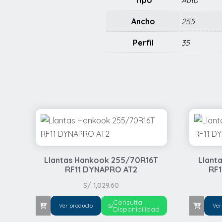
Tipo
Auto
Ancho
255
Perfil
35
Llantas Hankook 255/70R16T
Llant
RF11 DYNAPRO AT2
RF
S/
1,029.60
Consulta
Ver producto
Ver
Disponibilidad