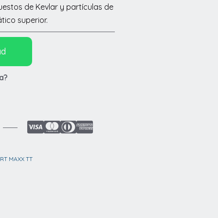
estos de Kevlar y partículas de
tico superior.
ad
a?
ORT MAXX TT