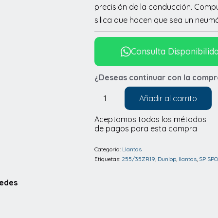
precisión de la conducción. Compu
silica que hacen que sea un neumá
Consulta Disponibilid
¿Deseas continuar con la compr
Añadir al carrito
Llantas
Dunlop
Aceptamos todos los métodos
de pagos para esta compra
SP
SPORT
Categoría:
Llantas
MAXX
Etiquetas:
255/35ZR19
,
Dunlop
,
llantas
,
SP SP
TT
Redes
255/35R19
cantidad