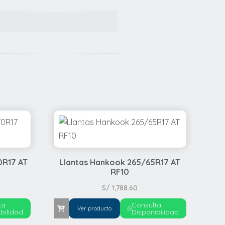
0R17 AT
Llantas Hankook 265/65R17 AT
RF10
S/
1,788.60
ta
Consulta
Ver producto
bilidad
Disponibilidad