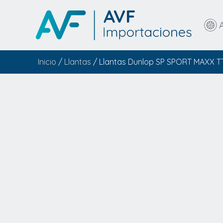
Inicio
/
Llantas
/ Llantas Dunlop SP SPORT MAXX T