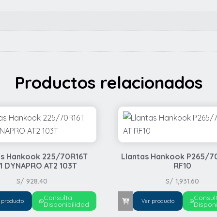
Productos relacionados
as Hankook 225/70R16T
Llantas Hankook P265/7
11 DYNAPRO AT2 103T
RF10
S/
928.40
S/
1,931.60
Consulta
Consul
 producto
Ver producto
Disponibilidad
Disponi