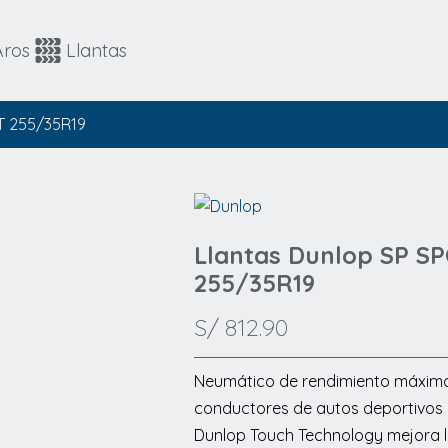
Automovil
4x4 / SUV
Aros
Llantas
4x4 / SUV
Runflat
T 255/35R19
Llantas Dunlop SP 
255/35R19
S/
812.90
Neumático de rendimiento máximo
conductores de autos deportivos 
Dunlop Touch Technology mejora l