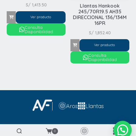
S/
1,413.50
Llantas Hankook
245/70R19.5 AH35
DIRECCIONAL 136/134M
Ver producto
16PR
Consulta
Disponibilidad
S/
1,852.40
Ver producto
Consulta
Disponibilidad
Automovil
Automovil
4x4 / SUV
Aros
Llantas
4x4 / SUV
Runflat
2026 © AVF Importaciones - Todos los Derechos
0
Reservados