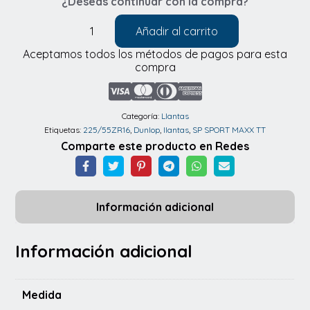
¿Deseas continuar con la compra?
Añadir al carrito
Llantas
Aceptamos todos los métodos de pagos para esta
Dunlop
compra
SP
SPORT
MAXX
Categoría:
Llantas
Etiquetas:
225/55ZR16
,
Dunlop
,
llantas
,
SP SPORT MAXX TT
TT
Comparte este producto en Redes
225/55ZR16
99Y
cantidad
Información adicional
Información adicional
Medida