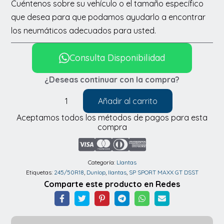
Cuéntenos sobre su vehículo o el tamaño específico
que desea para que podamos ayudarlo a encontrar
los neumáticos adecuados para usted.
Consulta Disponibilidad
¿Deseas continuar con la compra?
Añadir al carrito
Llantas
Aceptamos todos los métodos de pagos para esta
Dunlop
compra
SP
SPORT
MAXX
Categoría:
Llantas
Etiquetas:
245/50R18
,
Dunlop
,
llantas
,
SP SPORT MAXX GT DSST
GT
Comparte este producto en Redes
DSST
245/50R18
cantidad