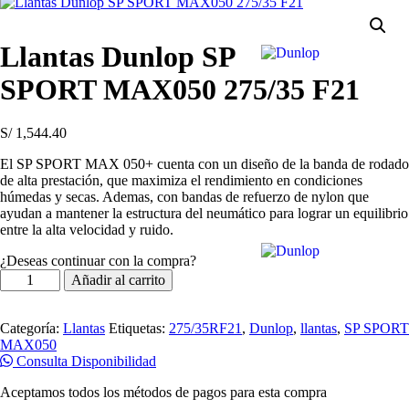
Llantas Dunlop SP
SPORT MAX050 275/35 F21
S/
1,544.40
El SP SPORT MAX 050+ cuenta con un diseño de la banda de rodado
de alta prestación, que maximiza el rendimiento en condiciones
húmedas y secas. Ademas, con bandas de refuerzo de nylon que
ayudan a mantener la estructura del neumático para lograr un equilibrio
entre la alta velocidad y ruido.
¿Deseas continuar con la compra?
Llantas
Añadir al carrito
Dunlop
SP
SPORT
Categoría:
Llantas
Etiquetas:
275/35RF21
,
Dunlop
,
llantas
,
SP SPORT
MAX050
MAX050
275/35
Consulta Disponibilidad
F21
cantidad
Aceptamos todos los métodos de pagos para esta compra