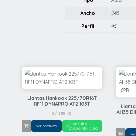
Tipo
Auto
Ancho
245
Perfil
45
Llantas Hankook 225/70R16T
RF11 DYNAPRO AT2 103T
Llant
AH35 DI
S/
928.40
Consulta
Ver producto
Disponibilidad
Ver