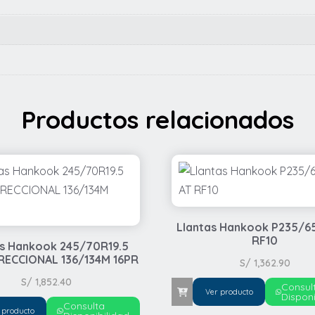
Productos relacionados
Llantas Hankook P235/6
RF10
as Hankook 245/70R19.5
RECCIONAL 136/134M 16PR
S/
1,362.90
S/
1,852.40
Consul
Ver producto
Disponi
Consulta
 producto