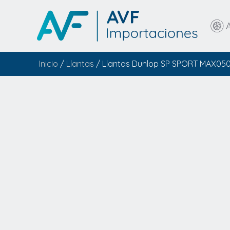
Inicio
/
Llantas
/ Llantas Dunlop SP SPORT MAX050