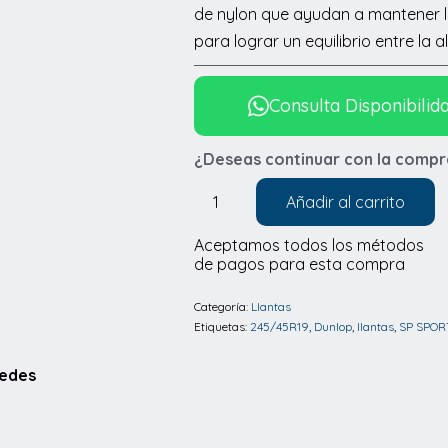
de nylon que ayudan a mantener l
para lograr un equilibrio entre la a
Consulta Disponibilid
¿Deseas continuar con la compr
Añadir al carrito
Llantas
Dunlop
Aceptamos todos los métodos
de pagos para esta compra
SP
SPORT
Categoría:
Llantas
MAX050
Etiquetas:
245/45R19
,
Dunlop
,
llantas
,
SP SPOR
245/45R19
Redes
cantidad