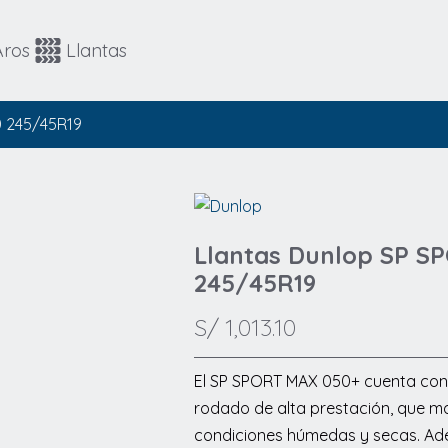
Automovil
4x4 / SUV
Aros
Llantas
4x4 / SUV
Runflat
 245/45R19
Llantas Dunlop SP 
245/45R19
S/
1,013.10
El SP SPORT MAX 050+ cuenta con
rodado de alta prestación, que ma
condiciones húmedas y secas. Ad