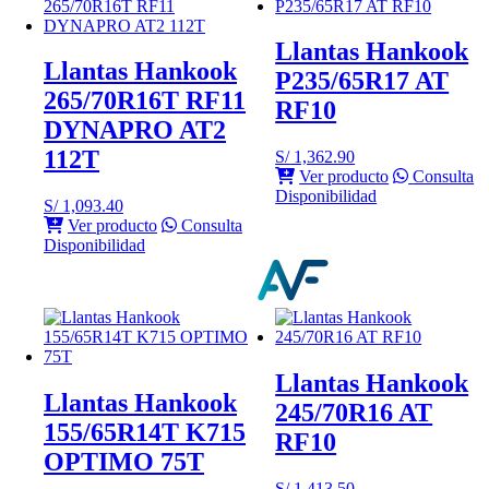
Llantas Hankook
Llantas Hankook
P235/65R17 AT
265/70R16T RF11
RF10
DYNAPRO AT2
112T
S/
1,362.90
Ver producto
Consulta
Disponibilidad
S/
1,093.40
Ver producto
Consulta
Disponibilidad
Llantas Hankook
Llantas Hankook
245/70R16 AT
155/65R14T K715
RF10
OPTIMO 75T
S/
1,413.50