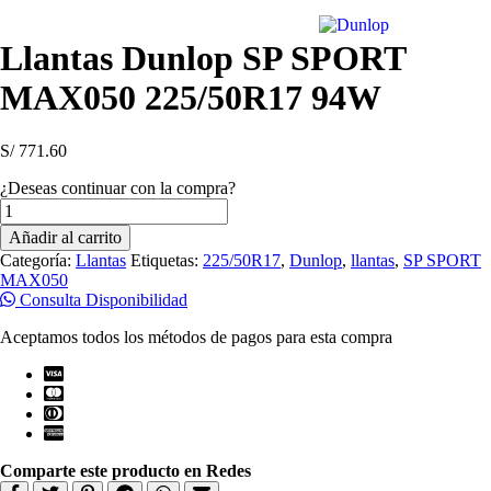
Llantas Dunlop SP SPORT
MAX050 225/50R17 94W
S/
771.60
¿Deseas continuar con la compra?
Llantas
Dunlop
Añadir al carrito
SP
Categoría:
Llantas
Etiquetas:
225/50R17
,
Dunlop
,
llantas
,
SP SPORT
SPORT
MAX050
MAX050
Consulta Disponibilidad
225/50R17
94W
Aceptamos todos los métodos de pagos para esta compra
cantidad
Comparte este producto en Redes