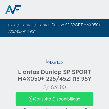
Inicio
/
Llantas
/ Llantas Dunlop SP SPORT MAX050+
225/45ZR18 95Y
Llantas Dunlop SP SPORT
MAX050+ 225/45ZR18 95Y
S/
631.80
Consulta Disponibilidad