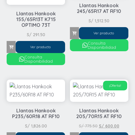
Llantas Hankook
245/65R17 AT RF10
Llantas Hankook
155/65R13T K715
S/
1,512.50
OPTIMO 73T
Ver producto
S/
291.50
Consulta
Disponibilidad
Ver producto
Consulta
Disponibilidad
¡Oferta!
Llantas Hankook
Llantas Hankook
P235/60R18 AT RF10
205/70R15 AT RF10
El
El
S/
1,826.00
S/
775.50
S/
600.00
precio
precio