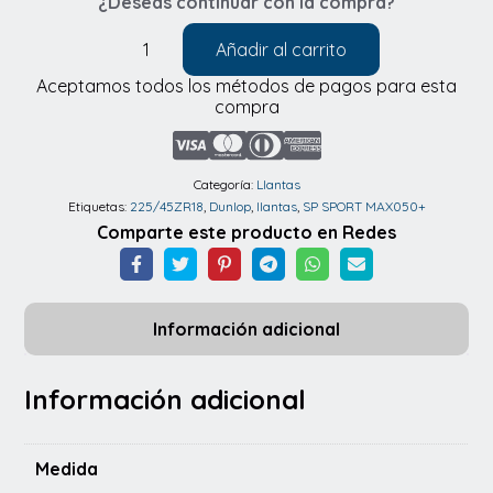
¿Deseas continuar con la compra?
Añadir al carrito
Llantas
Aceptamos todos los métodos de pagos para esta
Dunlop
compra
SP
SPORT
MAX050+
Categoría:
Llantas
Etiquetas:
225/45ZR18
,
Dunlop
,
llantas
,
SP SPORT MAX050+
225/45ZR18
Comparte este producto en Redes
95Y
cantidad
Información adicional
Información adicional
Medida