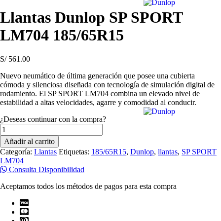
Llantas Dunlop SP SPORT
LM704 185/65R15
S/
561.00
Nuevo neumático de última generación que posee una cubierta
cómoda y silenciosa diseñada con tecnología de simulación digital de
rodamiento. El SP SPORT LM704 combina un elevado nivel de
estabilidad a altas velocidades, agarre y comodidad al conducir.
¿Deseas continuar con la compra?
Llantas
Dunlop
Añadir al carrito
SP
Categoría:
Llantas
Etiquetas:
185/65R15
,
Dunlop
,
llantas
,
SP SPORT
SPORT
LM704
LM704
Consulta Disponibilidad
185/65R15
cantidad
Aceptamos todos los métodos de pagos para esta compra