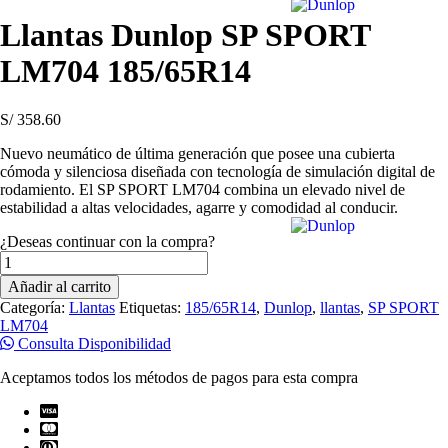
Llantas Dunlop SP SPORT
LM704 185/65R14
S/
358.60
Nuevo neumático de última generación que posee una cubierta
cómoda y silenciosa diseñada con tecnología de simulación digital de
rodamiento. El SP SPORT LM704 combina un elevado nivel de
estabilidad a altas velocidades, agarre y comodidad al conducir.
¿Deseas continuar con la compra?
Llantas
Dunlop
Añadir al carrito
SP
Categoría:
Llantas
Etiquetas:
185/65R14
,
Dunlop
,
llantas
,
SP SPORT
SPORT
LM704
LM704
Consulta Disponibilidad
185/65R14
cantidad
Aceptamos todos los métodos de pagos para esta compra