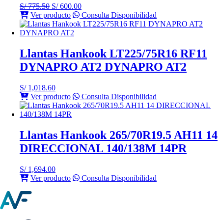
El
El
S/
775.50
S/
600.00
precio
precio
Ver producto
Consulta Disponibilidad
original
actual
era:
es:
S/ 775.50.
S/ 600.00.
Llantas Hankook LT225/75R16 RF11
DYNAPRO AT2 DYNAPRO AT2
S/
1,018.60
Ver producto
Consulta Disponibilidad
Llantas Hankook 265/70R19.5 AH11 14
DIRECCIONAL 140/138M 14PR
S/
1,694.00
Ver producto
Consulta Disponibilidad