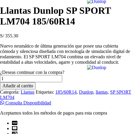
Llantas Dunlop SP SPORT
LM704 185/60R14
S/
355.30
Nuevo neumático de última generación que posee una cubierta
cómoda y silenciosa diseñada con tecnología de simulación digital de
rodamiento. El SP SPORT LM704 combina un elevado nivel de
estabilidad a altas velocidades, agarre y comodidad al conducir.
¿Deseas continuar con la compra?
Llantas
Dunlop
Añadir al carrito
SP
Categoría:
Llantas
Etiquetas:
185/60R14
,
Dunlop
,
llantas
,
SP SPORT
SPORT
LM704
LM704
Consulta Disponibilidad
185/60R14
cantidad
Aceptamos todos los métodos de pagos para esta compra