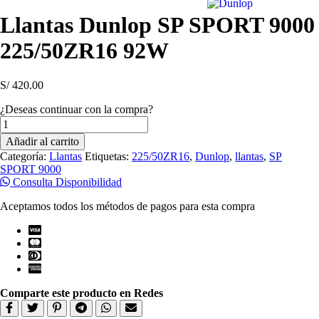
Llantas Dunlop SP SPORT 9000
225/50ZR16 92W
S/
420.00
¿Deseas continuar con la compra?
Llantas
Dunlop
Añadir al carrito
SP
Categoría:
Llantas
Etiquetas:
225/50ZR16
,
Dunlop
,
llantas
,
SP
SPORT
SPORT 9000
9000
Consulta Disponibilidad
225/50ZR16
92W
Aceptamos todos los métodos de pagos para esta compra
cantidad
Comparte este producto en Redes