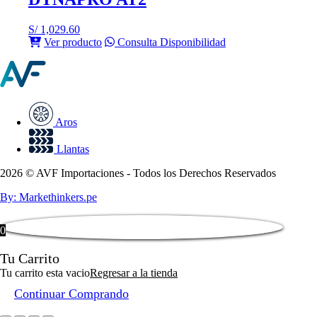
S/
1,029.60
Ver producto
Consulta Disponibilidad
Aros
Llantas
2026 © AVF Importaciones - Todos los Derechos Reservados
By: Markethinkers.pe
0
Tu Carrito
Tu carrito esta vacio
Regresar a la tienda
Continuar Comprando