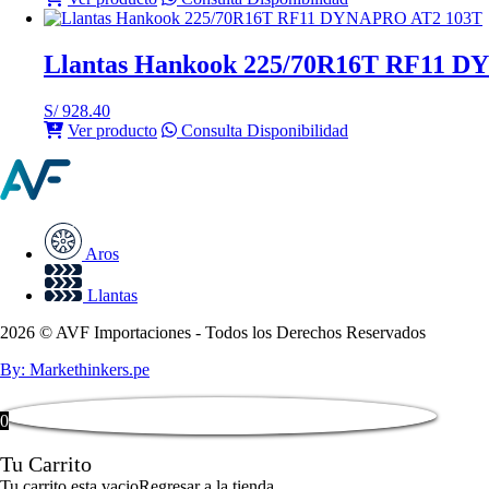
Llantas Hankook 225/70R16T RF11 
S/
928.40
Ver producto
Consulta Disponibilidad
Aros
Llantas
2026 © AVF Importaciones - Todos los Derechos Reservados
By: Markethinkers.pe
0
Tu Carrito
Tu carrito esta vacio
Regresar a la tienda