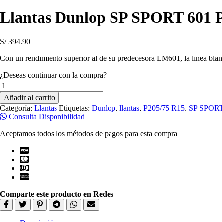
Llantas Dunlop SP SPORT 601 
S/
394.90
Con un rendimiento superior al de su predecesora LM601, la linea bla
¿Deseas continuar con la compra?
Llantas
Dunlop
Añadir al carrito
SP
Categoría:
Llantas
Etiquetas:
Dunlop
,
llantas
,
P205/75 R15
,
SP SPORT
SPORT
Consulta Disponibilidad
601
P205/75R15
Aceptamos todos los métodos de pagos para esta compra
cantidad
Comparte este producto en Redes