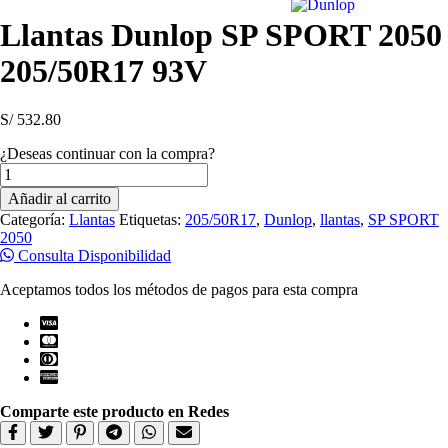
Llantas Dunlop SP SPORT 2050
205/50R17 93V
S/
532.80
¿Deseas continuar con la compra?
Llantas
Dunlop
Añadir al carrito
SP
Categoría:
Llantas
Etiquetas:
205/50R17
,
Dunlop
,
llantas
,
SP SPORT
SPORT
2050
2050
Consulta Disponibilidad
205/50R17
93V
Aceptamos todos los métodos de pagos para esta compra
cantidad
Comparte este producto en Redes