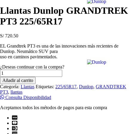
Llantas Dunlop GRANDTREK
PT3 225/65R17
S/
720.50
EL Grandtrek PT3 es una de las innovaciones más recientes de
Dunlop. Neumático SUV para
uso en caminos pavimentados.
¿Deseas continuar con la compra?
Llantas
Dunlop
Añadir al carrito
GRANDTREK
Categoría:
Llantas
Etiquetas:
225/65R17
,
Dunlop
,
GRANDTREK
PT3
PT3
,
llantas
225/65R17
Consulta Disponibilidad
cantidad
Aceptamos todos los métodos de pagos para esta compra