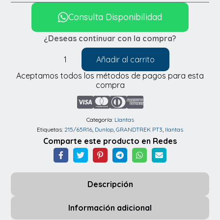
Consulta Disponibilidad
¿Deseas continuar con la compra?
Añadir al carrito
Llantas
Aceptamos todos los métodos de pagos para esta
Dunlop
compra
GRANDTREK
PT3
215/65R16
Categoría:
Llantas
Etiquetas:
215/65R16
,
Dunlop
,
GRANDTREK PT3
,
llantas
cantidad
Comparte este producto en Redes
Descripción
Información adicional