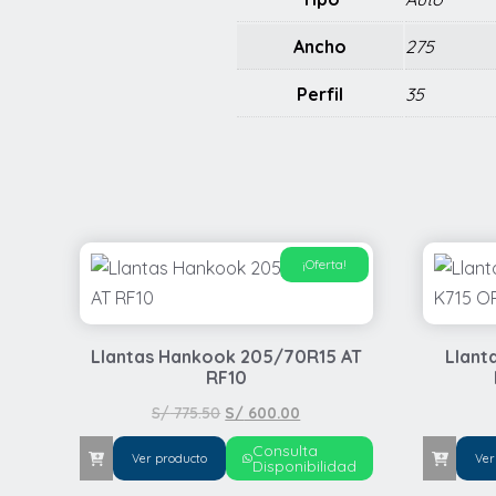
Ancho
275
Perfil
35
¡Oferta!
Llantas Hankook 205/70R15 AT
Llant
RF10
El
El
S/
775.50
S/
600.00
precio
precio
Consulta
Ver producto
Ver
original
actual
Disponibilidad
era:
es: