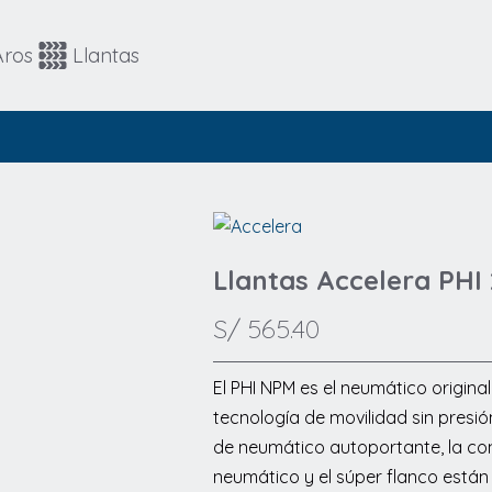
Automovil
4x4 / SUV
Aros
Llantas
4x4 / SUV
Runflat
Llantas Accelera PHI
S/
565.40
El PHI NPM es el neumático origina
tecnología de movilidad sin presi
de neumático autoportante, la con
neumático y el súper flanco está