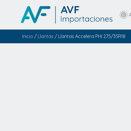
Inicio
/
Llantas
/ Llantas Accelera PHI 275/35R18