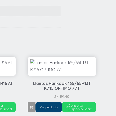
R16 AT
Llantas Hankook 165/65R13T
K715 OPTIMO 77T
S/
191.40
ta
Consulta
Ver producto
bilidad
Disponibilidad