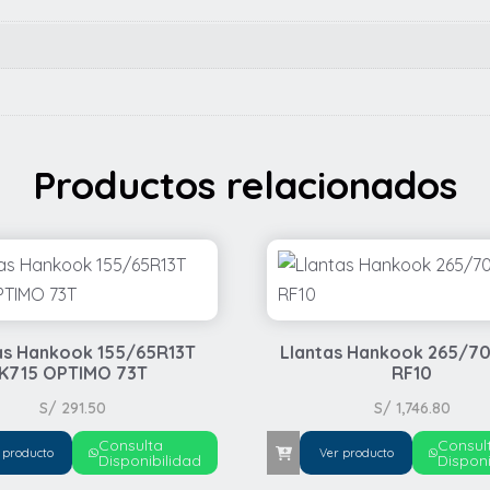
Productos relacionados
as Hankook 155/65R13T
Llantas Hankook 265/70
K715 OPTIMO 73T
RF10
S/
291.50
S/
1,746.80
Consulta
Consul
 producto
Ver producto
Disponibilidad
Disponi