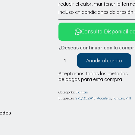
reducir el calor, mantener la forma
incluso en condiciones de presión 
Consulta Disponibilid
¿Deseas continuar con la compr
Añadir al carrito
Llantas
Accelera
Aceptamos todos los métodos
de pagos para esta compra
PHI
275/35R18
Categoría:
Llantas
cantidad
Etiquetas:
275/35ZR18
,
Accelera
,
llantas
,
PHI
Redes