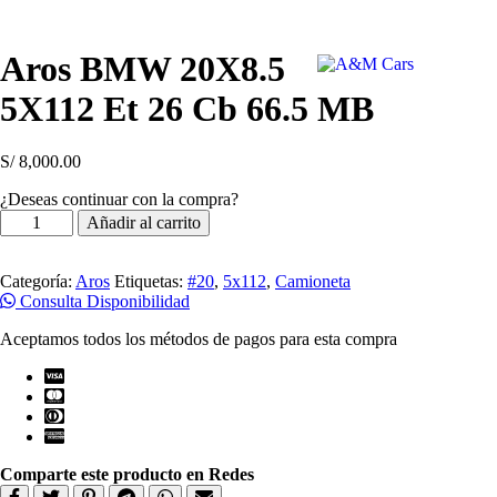
Aros BMW 20X8.5
5X112 Et 26 Cb 66.5 MB
S/
8,000.00
¿Deseas continuar con la compra?
Aros
Añadir al carrito
BMW
20X8.5
5X112
Categoría:
Aros
Etiquetas:
#20
,
5x112
,
Camioneta
Et
Consulta Disponibilidad
26
Cb
Aceptamos todos los métodos de pagos para esta compra
66.5
MB
cantidad
Comparte este producto en Redes